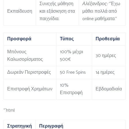
Συνεχής μάθηση
Αλέξανδρος:
“Έχω
Εκπαίδευση
και εξάσκηση στα
μάθει πολλά από
παιχνίδια.
online μαθήματα.”
Προσφορά
Τύπος
Προθεσμία
Μπόνους
100% μέχρι
30 ημέρες
Καλωσορίσματος
500€
Δωρεάν Περιστροφές
50 Free Spins
14 ημέρες
10%
Επιστροφή Χρημάτων
Εβδομαδιαία
Επιστροφή
“`html
Στρατηγική
Περιγραφή