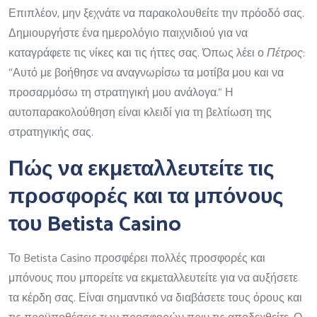
Επιπλέον, μην ξεχνάτε να παρακολουθείτε την πρόοδό σας.
Δημιουργήστε ένα ημερολόγιο παιχνιδιού για να
καταγράφετε τις νίκες και τις ήττες σας. Όπως λέει ο
Πέτρος
:
“Αυτό με βοήθησε να αναγνωρίσω τα μοτίβα μου και να
προσαρμόσω τη στρατηγική μου ανάλογα.” Η
αυτοπαρακολούθηση είναι κλειδί για τη βελτίωση της
στρατηγικής σας.
Πώς να εκμεταλλευτείτε τις
προσφορές και τα μπόνους
του Betista Casino
Το Betista Casino προσφέρει πολλές προσφορές και
μπόνους που μπορείτε να εκμεταλλευτείτε για να αυξήσετε
τα κέρδη σας. Είναι σημαντικό να διαβάσετε τους όρους και