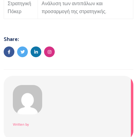
Στρατηγική
Ανάλυση των αντιπάλων και
Πόκερ
προσαρμογή της στρατηγικής.
Share:
Written by