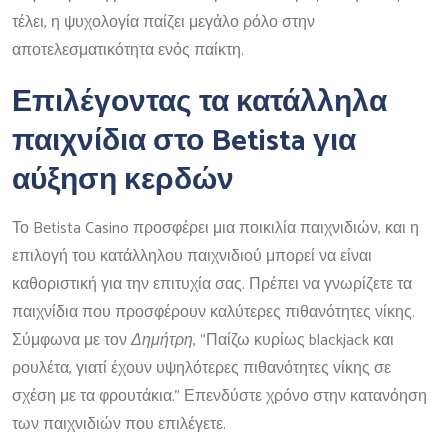
τέλει, η ψυχολογία παίζει μεγάλο ρόλο στην
αποτελεσματικότητα ενός παίκτη.
Επιλέγοντας τα κατάλληλα
παιχνίδια στο Betista για
αύξηση κερδών
Το Betista Casino προσφέρει μια ποικιλία παιχνιδιών, και η
επιλογή του κατάλληλου παιχνιδιού μπορεί να είναι
καθοριστική για την επιτυχία σας. Πρέπει να γνωρίζετε τα
παιχνίδια που προσφέρουν καλύτερες πιθανότητες νίκης.
Σύμφωνα με τον
Δημήτρη
, “Παίζω κυρίως blackjack και
ρουλέτα, γιατί έχουν υψηλότερες πιθανότητες νίκης σε
σχέση με τα φρουτάκια.” Επενδύστε χρόνο στην κατανόηση
των παιχνιδιών που επιλέγετε.