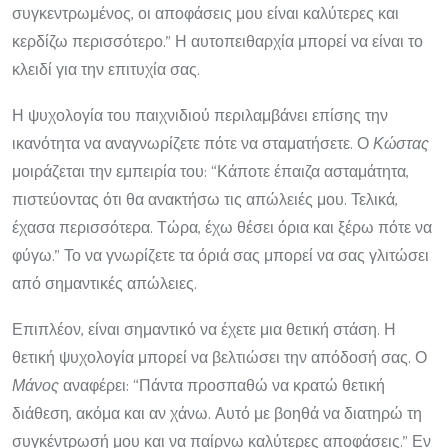
συγκεντρωμένος, οι αποφάσεις μου είναι καλύτερες και
κερδίζω περισσότερο.” Η αυτοπειθαρχία μπορεί να είναι το
κλειδί για την επιτυχία σας.
Η ψυχολογία του παιχνιδιού περιλαμβάνει επίσης την
ικανότητα να αναγνωρίζετε πότε να σταματήσετε. Ο
Κώστας
μοιράζεται την εμπειρία του: “Κάποτε έπαιζα ασταμάτητα,
πιστεύοντας ότι θα ανακτήσω τις απώλειές μου. Τελικά,
έχασα περισσότερα. Τώρα, έχω θέσει όρια και ξέρω πότε να
φύγω.” Το να γνωρίζετε τα όριά σας μπορεί να σας γλιτώσει
από σημαντικές απώλειες.
Επιπλέον, είναι σημαντικό να έχετε μια θετική στάση. Η
θετική ψυχολογία μπορεί να βελτιώσει την απόδοσή σας. Ο
Μάνος
αναφέρει: “Πάντα προσπαθώ να κρατώ θετική
διάθεση, ακόμα και αν χάνω. Αυτό με βοηθά να διατηρώ τη
συγκέντρωσή μου και να παίρνω καλύτερες αποφάσεις.” Εν