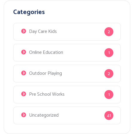
Categories
Day Care Kids
2
Online Education
1
Outdoor Playing
2
Pre School Works
1
Uncategorized
41