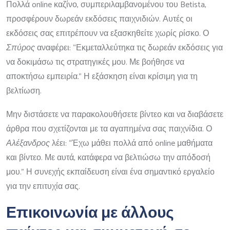
Πολλά online καζίνο, συμπεριλαμβανομένου του Betista,
προσφέρουν δωρεάν εκδόσεις παιχνιδιών. Αυτές οι
εκδόσεις σας επιτρέπουν να εξασκηθείτε χωρίς ρίσκο. Ο
Σπύρος
αναφέρει: “Εκμεταλλεύτηκα τις δωρεάν εκδόσεις για
να δοκιμάσω τις στρατηγικές μου. Με βοήθησε να
αποκτήσω εμπειρία.” Η εξάσκηση είναι κρίσιμη για τη
βελτίωση.
Μην διστάσετε να παρακολουθήσετε βίντεο και να διαβάσετε
άρθρα που σχετίζονται με τα αγαπημένα σας παιχνίδια. Ο
Αλέξανδρος
λέει: “Έχω μάθει πολλά από online μαθήματα
και βίντεο. Με αυτά, κατάφερα να βελτιώσω την απόδοσή
μου.” Η συνεχής εκπαίδευση είναι ένα σημαντικό εργαλείο
για την επιτυχία σας.
Επικοινωνία με άλλους