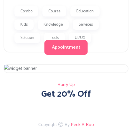
Combo
Course
Education
Kids
Knowledge
Services
Solution
Tools
UI/UX
Appointment
Hurry Up
Get 20% Off
Copyright
By
Peek A Boo